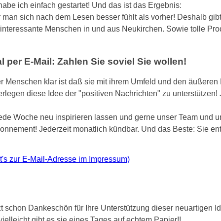
abe ich einfach gestartet! Und das ist das Ergebnis:
r man sich nach dem Lesen besser fühlt als vorher! Deshalb gib
r interessante Menschen in und aus Neukirchen. Sowie tolle Prod
per E-Mail: Zahlen Sie soviel Sie wollen!
er Menschen klar ist daß sie mit ihrem Umfeld und den äußeren 
rlegen diese Idee der "positiven Nachrichten" zu unterstützen!
jede Woche neu inspirieren lassen und gerne unser Team und u
Abonnement! Jederzeit monatlich kündbar. Und das Beste: Sie en
ht's zur E-Mail-Adresse im Impressum)
t schon Dankeschön für Ihre Unterstützung dieser neuartigen Id
ielleicht gibt es sie eines Tages auf echtem Papier!!